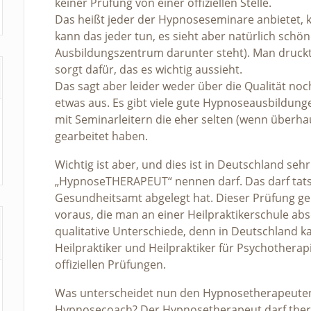
keiner Prüfung von einer offiziellen Stelle.
Das heißt jeder der Hypnoseseminare anbietet, ka
kann das jeder tun, es sieht aber natürlich schö
Ausbildungszentrum darunter steht). Man druckt 
sorgt dafür, das es wichtig aussieht.
Das sagt aber leider weder über die Qualität no
etwas aus. Es gibt viele gute Hypnoseausbildunge
mit Seminarleitern die eher selten (wenn überha
gearbeitet haben.
Wichtig ist aber, und dies ist in Deutschland sehr
„HypnoseTHERAPEUT“ nennen darf. Das darf tats
Gesundheitsamt abgelegt hat. Dieser Prüfung geh
voraus, die man an einer Heilpraktikerschule abso
qualitative Unterschiede, denn in Deutschland k
Heilpraktiker und Heilpraktiker für Psychotherapi
offiziellen Prüfungen.
Was unterscheidet nun den Hypnosetherapeute
Hypnosecoach? Der Hypnosetherapeut darf ther